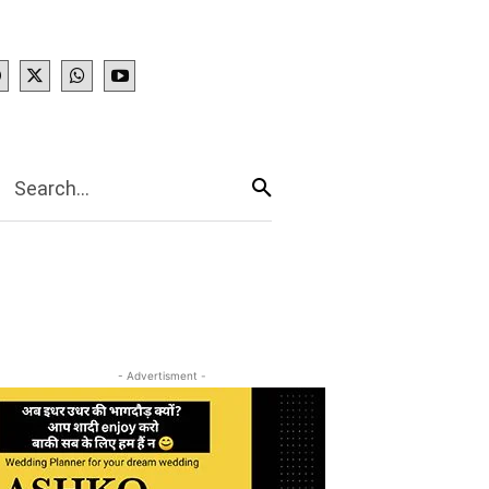
IES
More
Search...
- Advertisment -