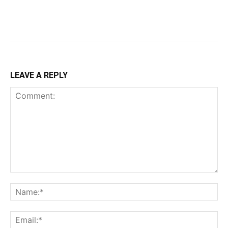
LEAVE A REPLY
Comment:
Na
Ema