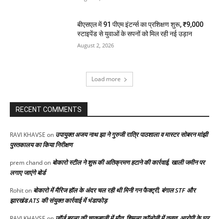
बीएसएल में 91 पीएम इंटर्न्स का प्रशिक्षण शुरू, ₹9,000
स्टाइपेंड से युवाओं के सपनों को मिल रही नई उड़ान
August 2, 2026
Load more
RECENT COMMENTS
उपायुक्त अजय नाथ झा ने गुरुजी रात्रि पाठशाला व मास्टर सोबरन मांझी
RAVI KHAVSE
on
पुस्तकालय का किया निरीक्षण
बोकारो स्टील ने शुरू की अतिक्रमण हटाने की कार्रवाई, खाली जमीन पर
prem chand
on
लगाए जाएंगे बोर्ड
बोकारो में मैरिज हॉल के अंदर चल रही थी मिनी गन फैक्ट्री, बंगाल STF और
Rohit
on
झारखंड ATS की संयुक्त कार्रवाई में भंडाफोड़
जॉर्ज बरला की चाकूबाजी में मौत, शिमला कॉलोनी में तनाव, आरोपी के घर
RAVI KHAVSE
on