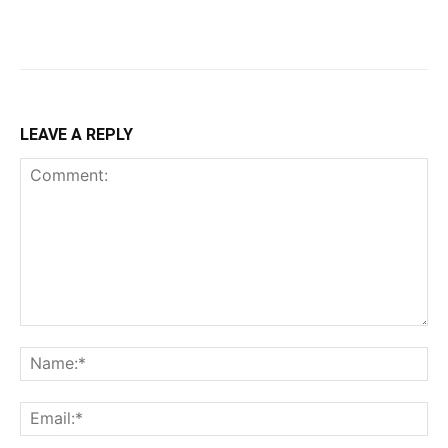
LEAVE A REPLY
Comment:
Na
Ema