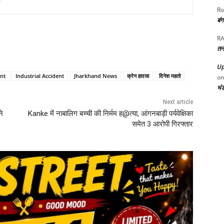
Ro
बं
RA
तन
Up
nt
Industrial Accident
Jharkhand News
क्रेन हादसा
दिनेश महतो
o
भं
Next article
े
Kanke में नाबालिग बच्ची की निर्मम ह@त्या, आंगनबाड़ी पर्यवेक्षिका
समेत 3 आरोपी गिरफ्तार