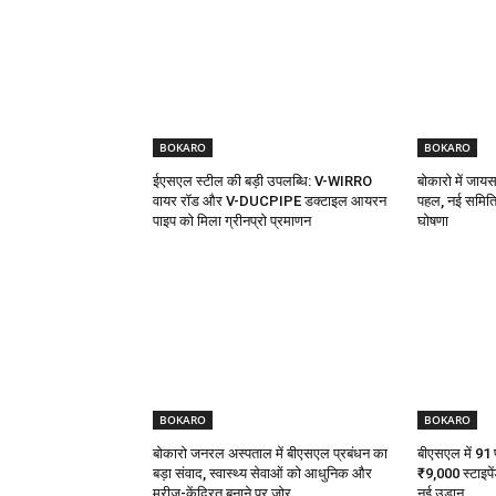
BOKARO
BOKARO
ईएसएल स्टील की बड़ी उपलब्धि: V-WIRRO
बोकारो में जा
वायर रॉड और V-DUCPIPE डक्टाइल आयरन
पहल, नई समिति
पाइप को मिला ग्रीनप्रो प्रमाणन
घोषणा
BOKARO
BOKARO
बोकारो जनरल अस्पताल में बीएसएल प्रबंधन का
बीएसएल में 91 पी
बड़ा संवाद, स्वास्थ्य सेवाओं को आधुनिक और
₹9,000 स्टाइपें
मरीज-केंद्रित बनाने पर जोर
नई उड़ान