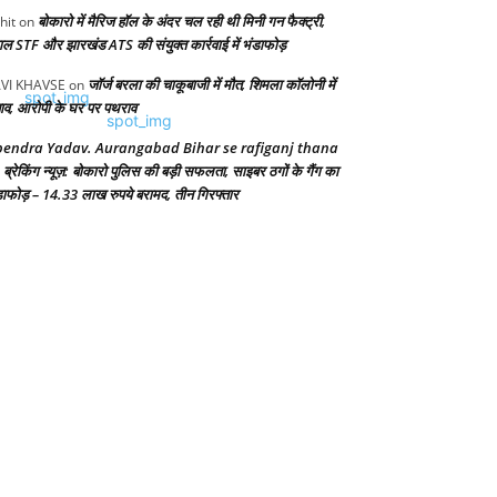
बोकारो में मैरिज हॉल के अंदर चल रही थी मिनी गन फैक्ट्री,
hit
on
गाल STF और झारखंड ATS की संयुक्त कार्रवाई में भंडाफोड़
जॉर्ज बरला की चाकूबाजी में मौत, शिमला कॉलोनी में
VI KHAVSE
on
ाव, आरोपी के घर पर पथराव
endra Yadav. Aurangabad Bihar se rafiganj thana
ब्रेकिंग न्यूज़: बोकारो पुलिस की बड़ी सफलता, साइबर ठगों के गैंग का
n
डाफोड़ – 14.33 लाख रुपये बरामद, तीन गिरफ्तार