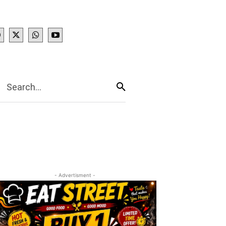
IES
More
Search...
- Advertisment -