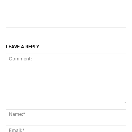
LEAVE A REPLY
Comment:
Na
Ema