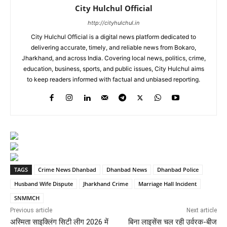
City Hulchul Official
http://cityhulchul.in
City Hulchul Official is a digital news platform dedicated to
delivering accurate, timely, and reliable news from Bokaro,
Jharkhand, and across India. Covering local news, politics, crime,
education, business, sports, and public issues, City Hulchul aims
to keep readers informed with factual and unbiased reporting.
TAGS
Crime News Dhanbad
Dhanbad News
Dhanbad Police
Husband Wife Dispute
Jharkhand Crime
Marriage Hall Incident
SNMMCH
Previous article
Next article
अस्मिता साइक्लिंग सिटी लीग 2026 में
बिना लाइसेंस चल रही उर्वरक-बीज