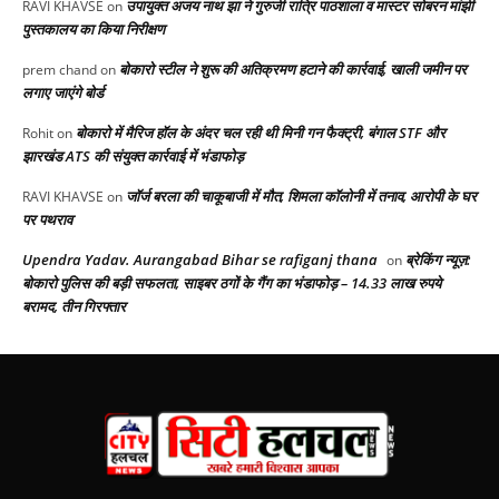
उपायुक्त अजय नाथ झा ने गुरुजी रात्रि पाठशाला व मास्टर सोबरन मांझी
RAVI KHAVSE
on
पुस्तकालय का किया निरीक्षण
बोकारो स्टील ने शुरू की अतिक्रमण हटाने की कार्रवाई, खाली जमीन पर
prem chand
on
लगाए जाएंगे बोर्ड
बोकारो में मैरिज हॉल के अंदर चल रही थी मिनी गन फैक्ट्री, बंगाल STF और
Rohit
on
झारखंड ATS की संयुक्त कार्रवाई में भंडाफोड़
जॉर्ज बरला की चाकूबाजी में मौत, शिमला कॉलोनी में तनाव, आरोपी के घर
RAVI KHAVSE
on
पर पथराव
Upendra Yadav. Aurangabad Bihar se rafiganj thana
ब्रेकिंग न्यूज़:
on
बोकारो पुलिस की बड़ी सफलता, साइबर ठगों के गैंग का भंडाफोड़ – 14.33 लाख रुपये
बरामद, तीन गिरफ्तार