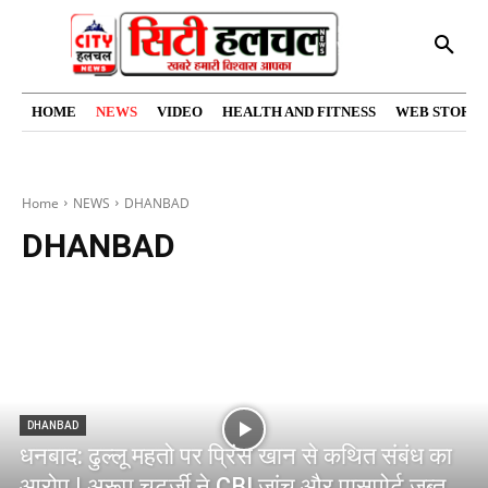
HOME
NEWS
VIDEO
HEALTH AND FITNESS
WEB STORIE
Home
NEWS
DHANBAD
DHANBAD
DHANBAD
धनबाद: ढुल्लू महतो पर प्रिंस खान से कथित संबंध का
आरोप | अरूप चटर्जी ने CBI जांच और पासपोर्ट जब्त