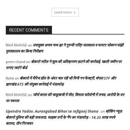
Load more
RECENT COMMENTS
उपायुक्त अजय नाथ झा ने गुरुजी रात्रि पाठशाला व मास्टर सोबरन मांझी
RAVI KHAVSE
on
पुस्तकालय का किया निरीक्षण
बोकारो स्टील ने शुरू की अतिक्रमण हटाने की कार्रवाई, खाली जमीन पर
prem chand
on
लगाए जाएंगे बोर्ड
बोकारो में मैरिज हॉल के अंदर चल रही थी मिनी गन फैक्ट्री, बंगाल STF और
Rohit
on
झारखंड ATS की संयुक्त कार्रवाई में भंडाफोड़
जॉर्ज बरला की चाकूबाजी में मौत, शिमला कॉलोनी में तनाव, आरोपी के घर
RAVI KHAVSE
on
पर पथराव
Upendra Yadav. Aurangabad Bihar se rafiganj thana
ब्रेकिंग न्यूज़:
on
बोकारो पुलिस की बड़ी सफलता, साइबर ठगों के गैंग का भंडाफोड़ – 14.33 लाख रुपये
बरामद, तीन गिरफ्तार