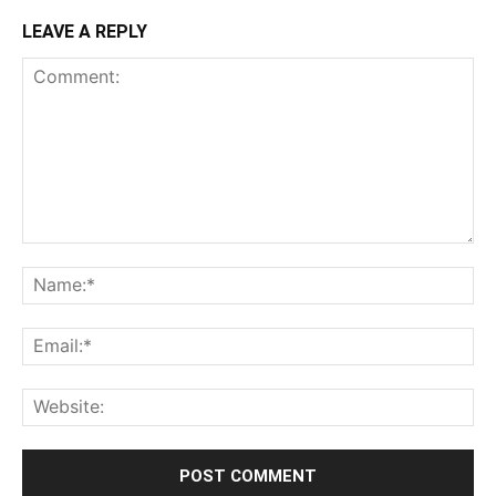
LEAVE A REPLY
Comment:
Na
Ema
Web