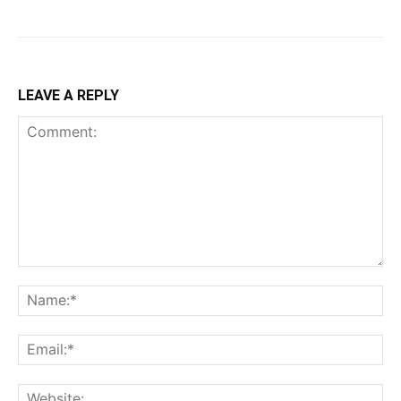
LEAVE A REPLY
Comment:
Na
Ema
Web