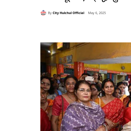
By
City Hulchul Official
May 6, 2025
Share