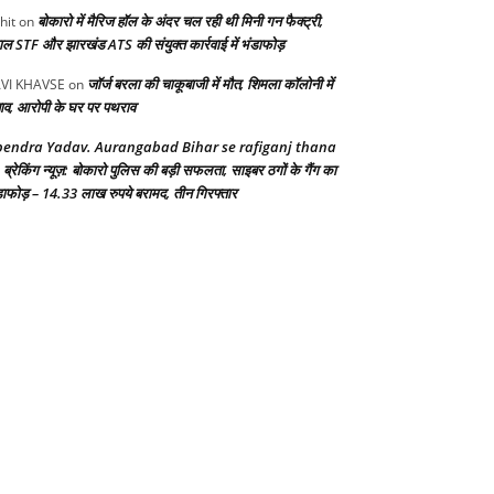
बोकारो में मैरिज हॉल के अंदर चल रही थी मिनी गन फैक्ट्री,
hit
on
गाल STF और झारखंड ATS की संयुक्त कार्रवाई में भंडाफोड़
जॉर्ज बरला की चाकूबाजी में मौत, शिमला कॉलोनी में
VI KHAVSE
on
ाव, आरोपी के घर पर पथराव
endra Yadav. Aurangabad Bihar se rafiganj thana
ब्रेकिंग न्यूज़: बोकारो पुलिस की बड़ी सफलता, साइबर ठगों के गैंग का
n
डाफोड़ – 14.33 लाख रुपये बरामद, तीन गिरफ्तार