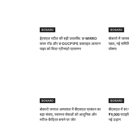
BOKARO
BOKARO
ईएसएल स्टील की बड़ी उपलब्धि: V-WIRRO
बोकारो में जा
वायर रॉड और V-DUCPIPE डक्टाइल आयरन
पहल, नई समिति
पाइप को मिला ग्रीनप्रो प्रमाणन
घोषणा
BOKARO
BOKARO
बोकारो जनरल अस्पताल में बीएसएल प्रबंधन का
बीएसएल में 91 पी
बड़ा संवाद, स्वास्थ्य सेवाओं को आधुनिक और
₹9,000 स्टाइपें
मरीज-केंद्रित बनाने पर जोर
नई उड़ान