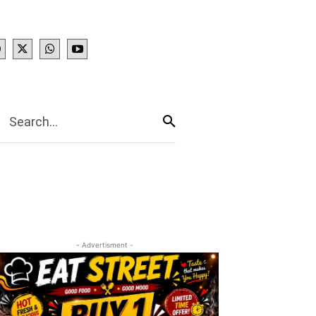
IES
More
Search...
- Advertisment -