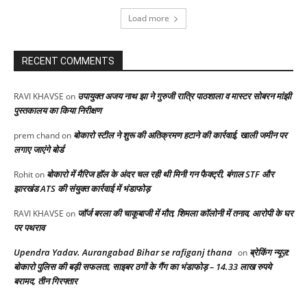
Load more
RECENT COMMENTS
उपायुक्त अजय नाथ झा ने गुरुजी रात्रि पाठशाला व मास्टर सोबरन मांझी
RAVI KHAVSE
on
पुस्तकालय का किया निरीक्षण
बोकारो स्टील ने शुरू की अतिक्रमण हटाने की कार्रवाई, खाली जमीन पर
prem chand
on
लगाए जाएंगे बोर्ड
बोकारो में मैरिज हॉल के अंदर चल रही थी मिनी गन फैक्ट्री, बंगाल STF और
Rohit
on
झारखंड ATS की संयुक्त कार्रवाई में भंडाफोड़
जॉर्ज बरला की चाकूबाजी में मौत, शिमला कॉलोनी में तनाव, आरोपी के घर
RAVI KHAVSE
on
पर पथराव
Upendra Yadav. Aurangabad Bihar se rafiganj thana
ब्रेकिंग न्यूज़:
on
बोकारो पुलिस की बड़ी सफलता, साइबर ठगों के गैंग का भंडाफोड़ – 14.33 लाख रुपये
बरामद, तीन गिरफ्तार