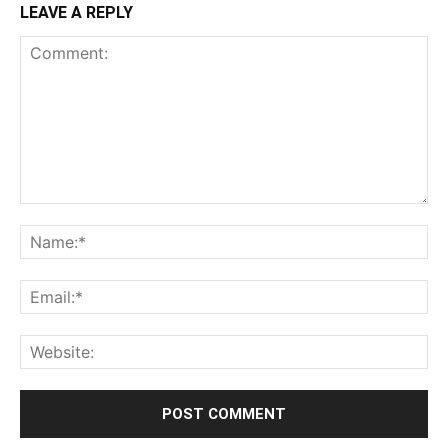
LEAVE A REPLY
Comment:
Na
Ema
Web