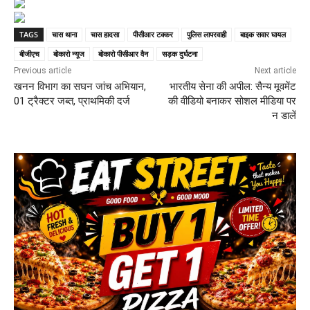
TAGS
चास थाना
चास हादसा
पीसीआर टक्कर
पुलिस लापरवाही
बाइक सवार घायल
बीजीएच
बोकारो न्यूज
बोकारो पीसीआर वैन
सड़क दुर्घटना
Previous article
Next article
खनन विभाग का सघन जांच अभियान,
भारतीय सेना की अपील: सैन्य मूवमेंट
01 ट्रैक्टर जब्त, प्राथमिकी दर्ज
की वीडियो बनाकर सोशल मीडिया पर
न डालें