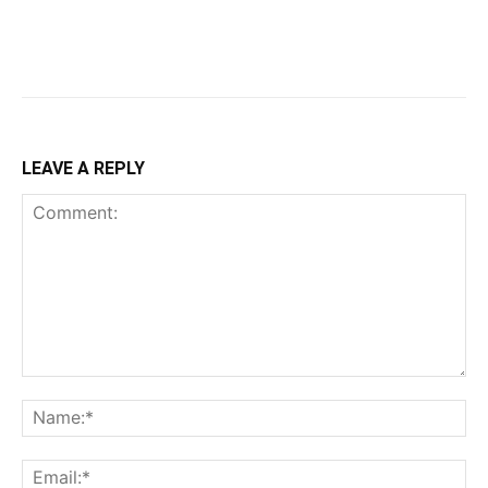
LEAVE A REPLY
Comment:
Na
Ema