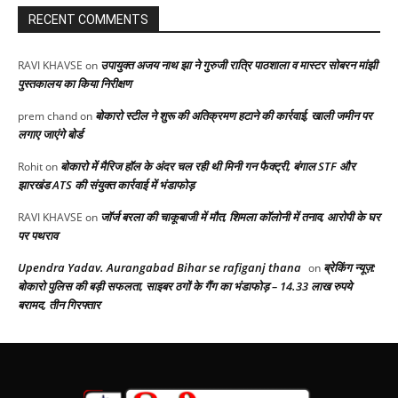
RECENT COMMENTS
उपायुक्त अजय नाथ झा ने गुरुजी रात्रि पाठशाला व मास्टर सोबरन मांझी
RAVI KHAVSE
on
पुस्तकालय का किया निरीक्षण
बोकारो स्टील ने शुरू की अतिक्रमण हटाने की कार्रवाई, खाली जमीन पर
prem chand
on
लगाए जाएंगे बोर्ड
बोकारो में मैरिज हॉल के अंदर चल रही थी मिनी गन फैक्ट्री, बंगाल STF और
Rohit
on
झारखंड ATS की संयुक्त कार्रवाई में भंडाफोड़
जॉर्ज बरला की चाकूबाजी में मौत, शिमला कॉलोनी में तनाव, आरोपी के घर
RAVI KHAVSE
on
पर पथराव
Upendra Yadav. Aurangabad Bihar se rafiganj thana
ब्रेकिंग न्यूज़:
on
बोकारो पुलिस की बड़ी सफलता, साइबर ठगों के गैंग का भंडाफोड़ – 14.33 लाख रुपये
बरामद, तीन गिरफ्तार