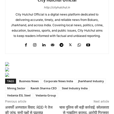
http://cityhulchul.in
City Hulchul Official is a digital news platform dedicated to
delivering accurate, timely, and reliable news from Bokaro,
Jharkhand, and across India. Covering local news, politics, crime,
education, business, sports, and public issues, City Hulchul aims
to keep readers informed with factual and unbiased reporting.
TAGS
Business News
Corporate News India
Jharkhand Industry
Mining Sector
Ravish Sharma CEO
Steel Industry India
Vedanta ESL Steel
Vedanta Group
Previous article
Next article
असर्फी अस्पताल विवाद: RDD ने तेज
चास पुलिस की बड़ी कार्रवाई: कोलकाता
की जांच, सभी पक्षों से पूछताछ
से नाबालिग बरामद, आरोपी गिरफ्तार