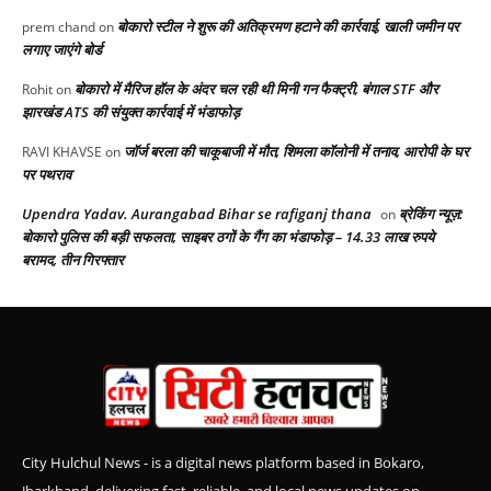
बोकारो स्टील ने शुरू की अतिक्रमण हटाने की कार्रवाई, खाली जमीन पर
prem chand
on
लगाए जाएंगे बोर्ड
बोकारो में मैरिज हॉल के अंदर चल रही थी मिनी गन फैक्ट्री, बंगाल STF और
Rohit
on
झारखंड ATS की संयुक्त कार्रवाई में भंडाफोड़
जॉर्ज बरला की चाकूबाजी में मौत, शिमला कॉलोनी में तनाव, आरोपी के घर
RAVI KHAVSE
on
पर पथराव
Upendra Yadav. Aurangabad Bihar se rafiganj thana
ब्रेकिंग न्यूज़:
on
बोकारो पुलिस की बड़ी सफलता, साइबर ठगों के गैंग का भंडाफोड़ – 14.33 लाख रुपये
बरामद, तीन गिरफ्तार
City Hulchul News - is a digital news platform based in Bokaro,
Jharkhand, delivering fast, reliable, and local news updates on