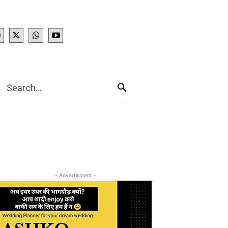
IES
More
Search...
- Advertisment -