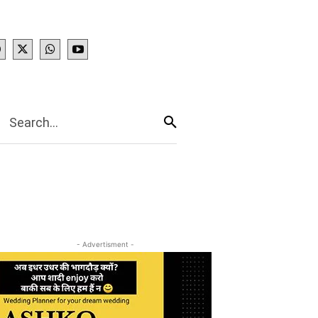
IES
More
Search...
- Advertisment -