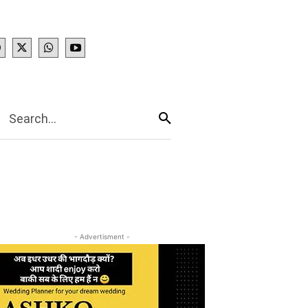
IES
More
Search...
- Advertisment -