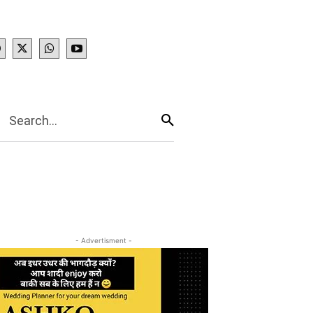
IES
More
Search...
- Advertisment -