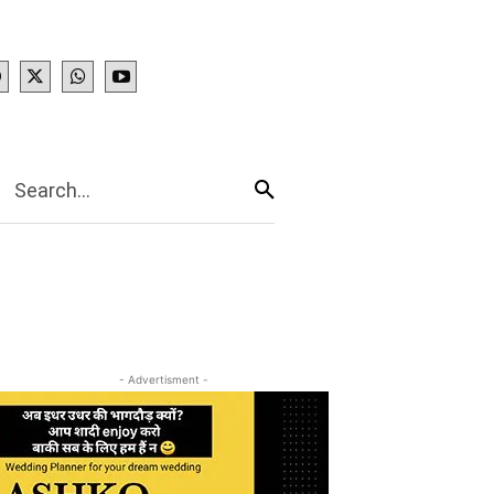
IES
More
Search...
- Advertisment -