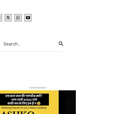
IES
More
Search...
- Advertisment -