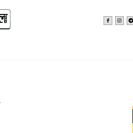
IDEO
HEALTH AND FITNESS
WEB STOR
द