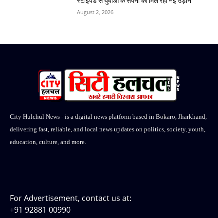
स्टाइपेंड से युवाओं के सपनों को मिल रही नई उड़ान
August 2, 2026
City Hulchul News - is a digital news platform based in Bokaro, Jharkhand,
delivering fast, reliable, and local news updates on politics, society, youth,
education, culture, and more.
For Advertisement, contact us at:
+91 92881 00990