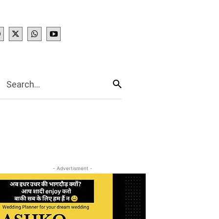
IES
More
Search...
- Advertisment -