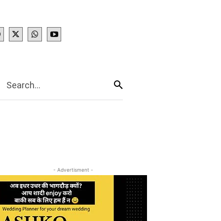
IES
More
Search...
- Advertisment -