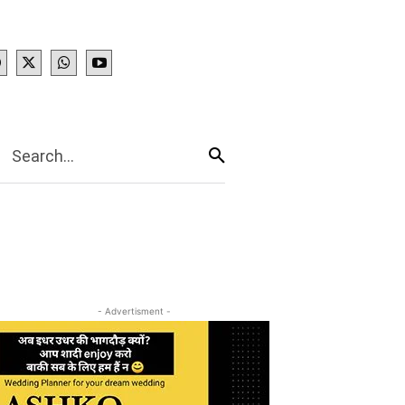
IES
More
Search...
- Advertisment -