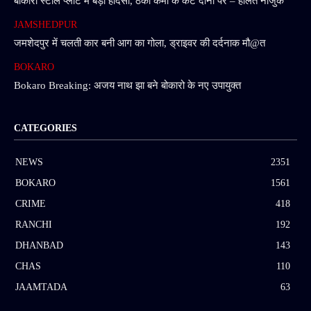
बोकारो स्टील प्लांट में बड़ा हादसा, ठेका कर्मी के कटे दोनों पैर – हालत नाजुक
JAMSHEDPUR
जमशेदपुर में चलती कार बनी आग का गोला, ड्राइवर की दर्दनाक मौ@त
BOKARO
Bokaro Breaking: अजय नाथ झा बने बोकारो के नए उपायुक्त
CATEGORIES
NEWS
2351
BOKARO
1561
CRIME
418
RANCHI
192
DHANBAD
143
CHAS
110
JAAMTADA
63