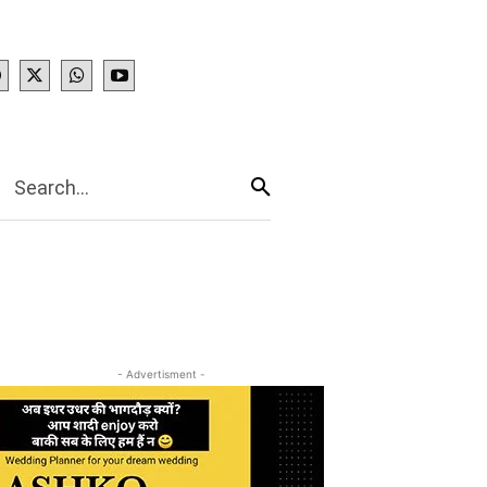
IES
More
Search...
- Advertisment -