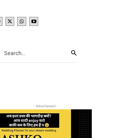
IES
More
Search...
- Advertisment -