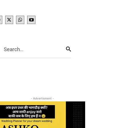
IES
More
Search...
- Advertisment -