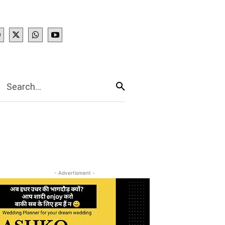
IES
More
Search...
- Advertisment -