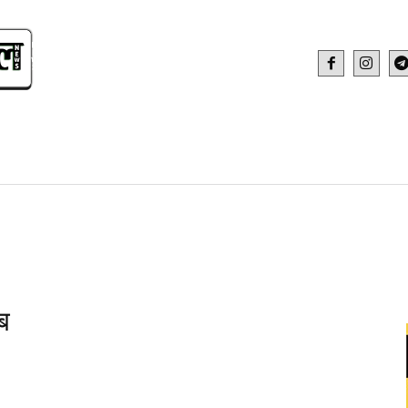
IDEO
HEALTH AND FITNESS
WEB STOR
ैब