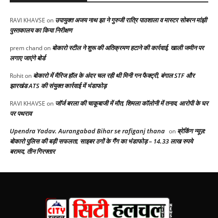
उपायुक्त अजय नाथ झा ने गुरुजी रात्रि पाठशाला व मास्टर सोबरन मांझी
RAVI KHAVSE
on
पुस्तकालय का किया निरीक्षण
बोकारो स्टील ने शुरू की अतिक्रमण हटाने की कार्रवाई, खाली जमीन पर
prem chand
on
लगाए जाएंगे बोर्ड
बोकारो में मैरिज हॉल के अंदर चल रही थी मिनी गन फैक्ट्री, बंगाल STF और
Rohit
on
झारखंड ATS की संयुक्त कार्रवाई में भंडाफोड़
जॉर्ज बरला की चाकूबाजी में मौत, शिमला कॉलोनी में तनाव, आरोपी के घर
RAVI KHAVSE
on
पर पथराव
Upendra Yadav. Aurangabad Bihar se rafiganj thana
ब्रेकिंग न्यूज़:
on
बोकारो पुलिस की बड़ी सफलता, साइबर ठगों के गैंग का भंडाफोड़ – 14.33 लाख रुपये
बरामद, तीन गिरफ्तार