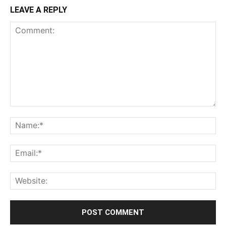
LEAVE A REPLY
Comment:
Na
Ema
Web