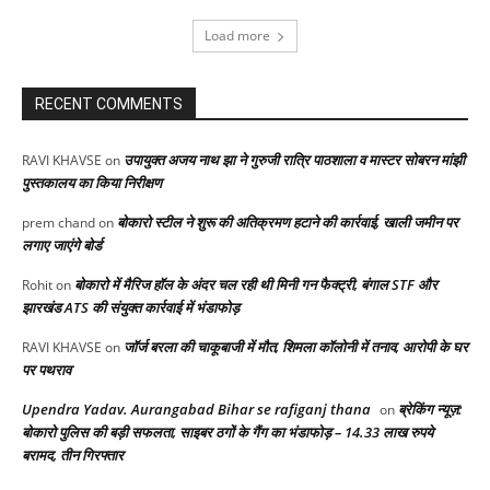
Load more
RECENT COMMENTS
उपायुक्त अजय नाथ झा ने गुरुजी रात्रि पाठशाला व मास्टर सोबरन मांझी
RAVI KHAVSE
on
पुस्तकालय का किया निरीक्षण
बोकारो स्टील ने शुरू की अतिक्रमण हटाने की कार्रवाई, खाली जमीन पर
prem chand
on
लगाए जाएंगे बोर्ड
बोकारो में मैरिज हॉल के अंदर चल रही थी मिनी गन फैक्ट्री, बंगाल STF और
Rohit
on
झारखंड ATS की संयुक्त कार्रवाई में भंडाफोड़
जॉर्ज बरला की चाकूबाजी में मौत, शिमला कॉलोनी में तनाव, आरोपी के घर
RAVI KHAVSE
on
पर पथराव
Upendra Yadav. Aurangabad Bihar se rafiganj thana
ब्रेकिंग न्यूज़:
on
बोकारो पुलिस की बड़ी सफलता, साइबर ठगों के गैंग का भंडाफोड़ – 14.33 लाख रुपये
बरामद, तीन गिरफ्तार