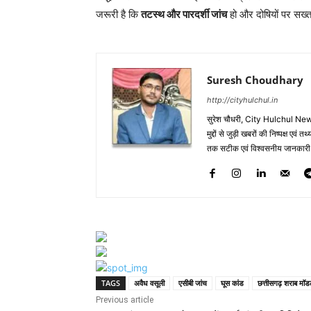
जरूरी है कि
तटस्थ और पारदर्शी जांच
हो और दोषियों पर सख्त
Suresh Choudhary
http://cityhulchul.in
सुरेश चौधरी, City Hulchul News
मुद्दों से जुड़ी खबरों की निष्पक्ष एव
तक सटीक एवं विश्वसनीय जानकारी के 
TAGS
अवैध वसूली
एसीबी जांच
घूस कांड
छत्तीसगढ़ शराब मॉ
Previous article