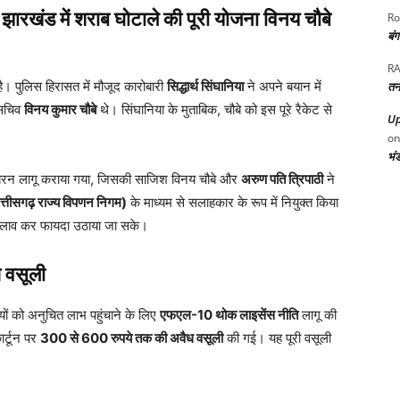
झारखंड में शराब घोटाले की पूरी योजना विनय चौबे
Ro
बं
RA
है। पुलिस हिरासत में मौजूद कारोबारी
सिद्धार्थ सिंघानिया
ने अपने बयान में
तन
 सचिव
विनय कुमार चौबे
थे। सिंघानिया के मुताबिक, चौबे को इस पूरे रैकेट से
Up
o
भं
न लागू कराया गया, जिसकी साजिश विनय चौबे और
अरुण पति त्रिपाठी
ने
तीसगढ़ राज्य विपणन निगम)
के माध्यम से सलाहकार के रूप में नियुक्त किया
 बदलाव कर फायदा उठाया जा सके।
ध वसूली
यों को अनुचित लाभ पहुंचाने के लिए
एफएल-10 थोक लाइसेंस नीति
लागू की
र्टून पर
300 से 600 रुपये तक की अवैध वसूली
की गई। यह पूरी वसूली