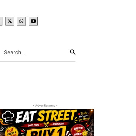
IES
More
Search...
- Advertisment -