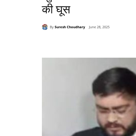
की घूस
By
Suresh Choudhary
June 28, 2025
Share