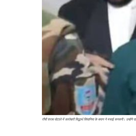
राँची शराब घोटाले में कारोबारी सिद्धार्थ सिंघानिया के बयान ने मचाई सनसनी। उन्हो