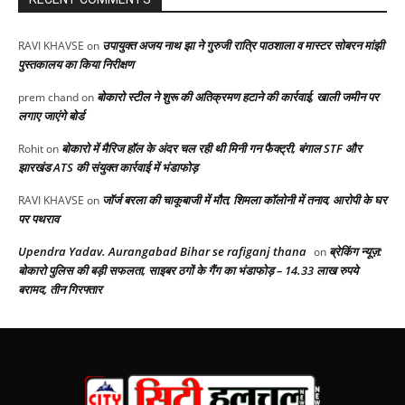
उपायुक्त अजय नाथ झा ने गुरुजी रात्रि पाठशाला व मास्टर सोबरन मांझी
RAVI KHAVSE
on
पुस्तकालय का किया निरीक्षण
बोकारो स्टील ने शुरू की अतिक्रमण हटाने की कार्रवाई, खाली जमीन पर
prem chand
on
लगाए जाएंगे बोर्ड
बोकारो में मैरिज हॉल के अंदर चल रही थी मिनी गन फैक्ट्री, बंगाल STF और
Rohit
on
झारखंड ATS की संयुक्त कार्रवाई में भंडाफोड़
जॉर्ज बरला की चाकूबाजी में मौत, शिमला कॉलोनी में तनाव, आरोपी के घर
RAVI KHAVSE
on
पर पथराव
Upendra Yadav. Aurangabad Bihar se rafiganj thana
ब्रेकिंग न्यूज़:
on
बोकारो पुलिस की बड़ी सफलता, साइबर ठगों के गैंग का भंडाफोड़ – 14.33 लाख रुपये
बरामद, तीन गिरफ्तार