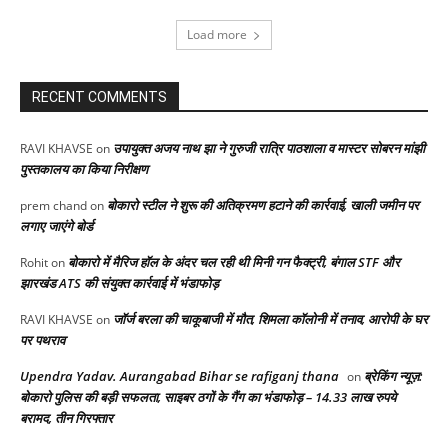
Load more
RECENT COMMENTS
उपायुक्त अजय नाथ झा ने गुरुजी रात्रि पाठशाला व मास्टर सोबरन मांझी
RAVI KHAVSE
on
पुस्तकालय का किया निरीक्षण
बोकारो स्टील ने शुरू की अतिक्रमण हटाने की कार्रवाई, खाली जमीन पर
prem chand
on
लगाए जाएंगे बोर्ड
बोकारो में मैरिज हॉल के अंदर चल रही थी मिनी गन फैक्ट्री, बंगाल STF और
Rohit
on
झारखंड ATS की संयुक्त कार्रवाई में भंडाफोड़
जॉर्ज बरला की चाकूबाजी में मौत, शिमला कॉलोनी में तनाव, आरोपी के घर
RAVI KHAVSE
on
पर पथराव
Upendra Yadav. Aurangabad Bihar se rafiganj thana
ब्रेकिंग न्यूज़:
on
बोकारो पुलिस की बड़ी सफलता, साइबर ठगों के गैंग का भंडाफोड़ – 14.33 लाख रुपये
बरामद, तीन गिरफ्तार