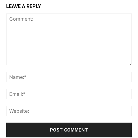
LEAVE A REPLY
Comment:
Na
Ema
Web