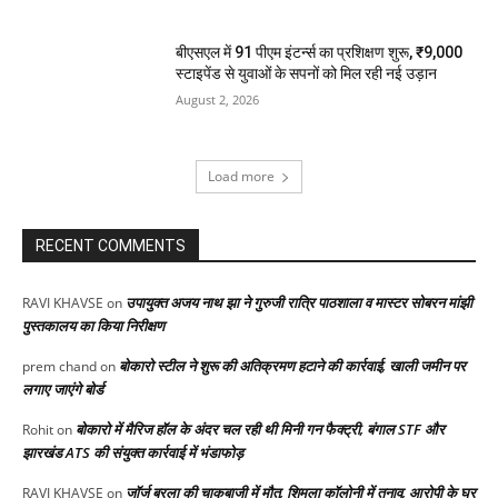
बीएसएल में 91 पीएम इंटर्न्स का प्रशिक्षण शुरू, ₹9,000
स्टाइपेंड से युवाओं के सपनों को मिल रही नई उड़ान
August 2, 2026
Load more
RECENT COMMENTS
उपायुक्त अजय नाथ झा ने गुरुजी रात्रि पाठशाला व मास्टर सोबरन मांझी
RAVI KHAVSE
on
पुस्तकालय का किया निरीक्षण
बोकारो स्टील ने शुरू की अतिक्रमण हटाने की कार्रवाई, खाली जमीन पर
prem chand
on
लगाए जाएंगे बोर्ड
बोकारो में मैरिज हॉल के अंदर चल रही थी मिनी गन फैक्ट्री, बंगाल STF और
Rohit
on
झारखंड ATS की संयुक्त कार्रवाई में भंडाफोड़
जॉर्ज बरला की चाकूबाजी में मौत, शिमला कॉलोनी में तनाव, आरोपी के घर
RAVI KHAVSE
on