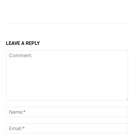
LEAVE A REPLY
Comment:
Na
Ema