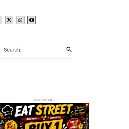
IES
More
Search...
- Advertisment -