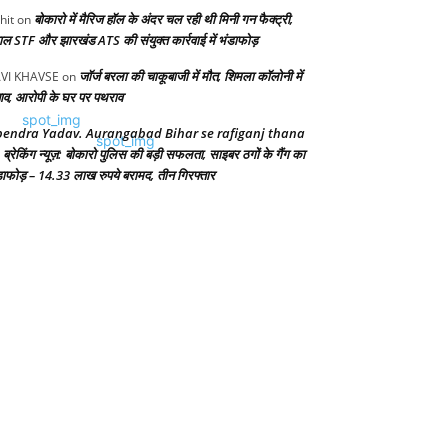
बोकारो में मैरिज हॉल के अंदर चल रही थी मिनी गन फैक्ट्री,
hit
on
गाल STF और झारखंड ATS की संयुक्त कार्रवाई में भंडाफोड़
जॉर्ज बरला की चाकूबाजी में मौत, शिमला कॉलोनी में
VI KHAVSE
on
ाव, आरोपी के घर पर पथराव
endra Yadav. Aurangabad Bihar se rafiganj thana
ब्रेकिंग न्यूज़: बोकारो पुलिस की बड़ी सफलता, साइबर ठगों के गैंग का
n
डाफोड़ – 14.33 लाख रुपये बरामद, तीन गिरफ्तार