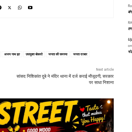
Ro
बं
RA
तन
Up
o
भं
अजय नाथ झा
उपायुक्त बोकारो
जनता की समस्या
जनता दरबार
Next article
सांसद निशिकांत दुबे ने मंदिर थाना में दर्ज कराई मौजूदगी, सरकार
पर साधा निशाना