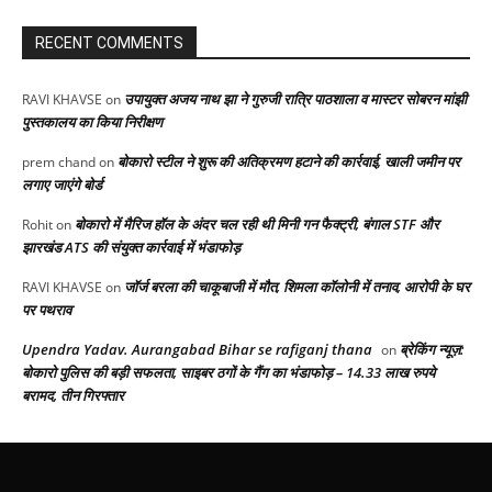
RECENT COMMENTS
उपायुक्त अजय नाथ झा ने गुरुजी रात्रि पाठशाला व मास्टर सोबरन मांझी
RAVI KHAVSE
on
पुस्तकालय का किया निरीक्षण
बोकारो स्टील ने शुरू की अतिक्रमण हटाने की कार्रवाई, खाली जमीन पर
prem chand
on
लगाए जाएंगे बोर्ड
बोकारो में मैरिज हॉल के अंदर चल रही थी मिनी गन फैक्ट्री, बंगाल STF और
Rohit
on
झारखंड ATS की संयुक्त कार्रवाई में भंडाफोड़
जॉर्ज बरला की चाकूबाजी में मौत, शिमला कॉलोनी में तनाव, आरोपी के घर
RAVI KHAVSE
on
पर पथराव
Upendra Yadav. Aurangabad Bihar se rafiganj thana
ब्रेकिंग न्यूज़:
on
बोकारो पुलिस की बड़ी सफलता, साइबर ठगों के गैंग का भंडाफोड़ – 14.33 लाख रुपये
बरामद, तीन गिरफ्तार