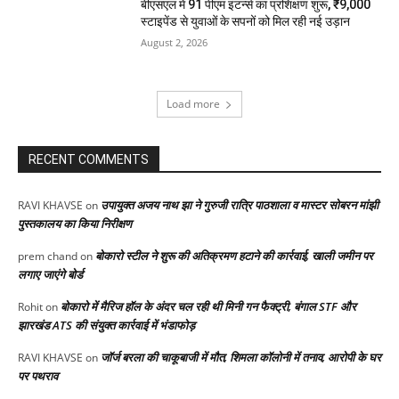
बीएसएल में 91 पीएम इंटर्न्स का प्रशिक्षण शुरू, ₹9,000
स्टाइपेंड से युवाओं के सपनों को मिल रही नई उड़ान
August 2, 2026
Load more
RECENT COMMENTS
उपायुक्त अजय नाथ झा ने गुरुजी रात्रि पाठशाला व मास्टर सोबरन मांझी
RAVI KHAVSE
on
पुस्तकालय का किया निरीक्षण
बोकारो स्टील ने शुरू की अतिक्रमण हटाने की कार्रवाई, खाली जमीन पर
prem chand
on
लगाए जाएंगे बोर्ड
बोकारो में मैरिज हॉल के अंदर चल रही थी मिनी गन फैक्ट्री, बंगाल STF और
Rohit
on
झारखंड ATS की संयुक्त कार्रवाई में भंडाफोड़
जॉर्ज बरला की चाकूबाजी में मौत, शिमला कॉलोनी में तनाव, आरोपी के घर
RAVI KHAVSE
on
पर पथराव