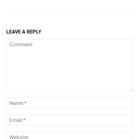
LEAVE A REPLY
Comment:
Na
Ema
Web