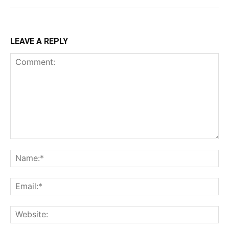
LEAVE A REPLY
Comment:
Na
Ema
Web