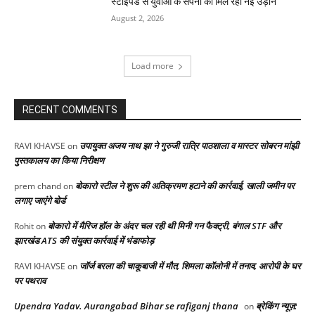
स्टाइपेंड से युवाओं के सपनों को मिल रही नई उड़ान
August 2, 2026
Load more
RECENT COMMENTS
उपायुक्त अजय नाथ झा ने गुरुजी रात्रि पाठशाला व मास्टर सोबरन मांझी
RAVI KHAVSE
on
पुस्तकालय का किया निरीक्षण
बोकारो स्टील ने शुरू की अतिक्रमण हटाने की कार्रवाई, खाली जमीन पर
prem chand
on
लगाए जाएंगे बोर्ड
बोकारो में मैरिज हॉल के अंदर चल रही थी मिनी गन फैक्ट्री, बंगाल STF और
Rohit
on
झारखंड ATS की संयुक्त कार्रवाई में भंडाफोड़
जॉर्ज बरला की चाकूबाजी में मौत, शिमला कॉलोनी में तनाव, आरोपी के घर
RAVI KHAVSE
on
पर पथराव
Upendra Yadav. Aurangabad Bihar se rafiganj thana
ब्रेकिंग न्यूज़:
on