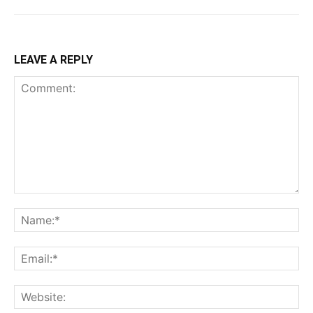
LEAVE A REPLY
Comment:
Na
Ema
Web