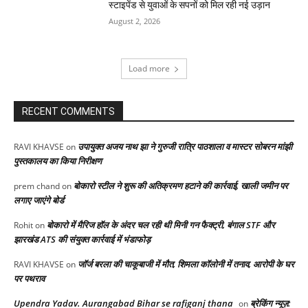
स्टाइपेंड से युवाओं के सपनों को मिल रही नई उड़ान
August 2, 2026
Load more
RECENT COMMENTS
उपायुक्त अजय नाथ झा ने गुरुजी रात्रि पाठशाला व मास्टर सोबरन मांझी
RAVI KHAVSE
on
पुस्तकालय का किया निरीक्षण
बोकारो स्टील ने शुरू की अतिक्रमण हटाने की कार्रवाई, खाली जमीन पर
prem chand
on
लगाए जाएंगे बोर्ड
बोकारो में मैरिज हॉल के अंदर चल रही थी मिनी गन फैक्ट्री, बंगाल STF और
Rohit
on
झारखंड ATS की संयुक्त कार्रवाई में भंडाफोड़
जॉर्ज बरला की चाकूबाजी में मौत, शिमला कॉलोनी में तनाव, आरोपी के घर
RAVI KHAVSE
on
पर पथराव
Upendra Yadav. Aurangabad Bihar se rafiganj thana
ब्रेकिंग न्यूज़:
on