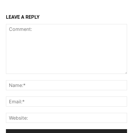
LEAVE A REPLY
Comment:
Na
Ema
Web