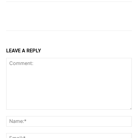
LEAVE A REPLY
Comment:
Na
Ema