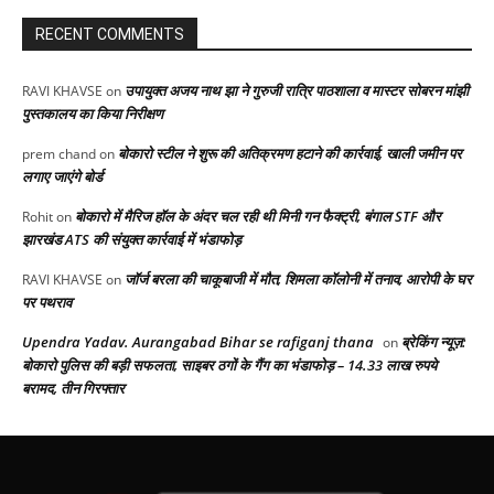
RECENT COMMENTS
उपायुक्त अजय नाथ झा ने गुरुजी रात्रि पाठशाला व मास्टर सोबरन मांझी
RAVI KHAVSE
on
पुस्तकालय का किया निरीक्षण
बोकारो स्टील ने शुरू की अतिक्रमण हटाने की कार्रवाई, खाली जमीन पर
prem chand
on
लगाए जाएंगे बोर्ड
बोकारो में मैरिज हॉल के अंदर चल रही थी मिनी गन फैक्ट्री, बंगाल STF और
Rohit
on
झारखंड ATS की संयुक्त कार्रवाई में भंडाफोड़
जॉर्ज बरला की चाकूबाजी में मौत, शिमला कॉलोनी में तनाव, आरोपी के घर
RAVI KHAVSE
on
पर पथराव
Upendra Yadav. Aurangabad Bihar se rafiganj thana
ब्रेकिंग न्यूज़:
on
बोकारो पुलिस की बड़ी सफलता, साइबर ठगों के गैंग का भंडाफोड़ – 14.33 लाख रुपये
बरामद, तीन गिरफ्तार