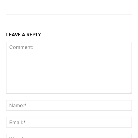
LEAVE A REPLY
Comment:
Na
Ema
Web