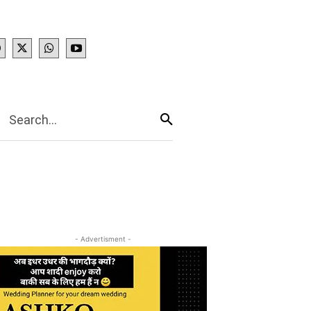
IES
More
Search...
- Advertisment -