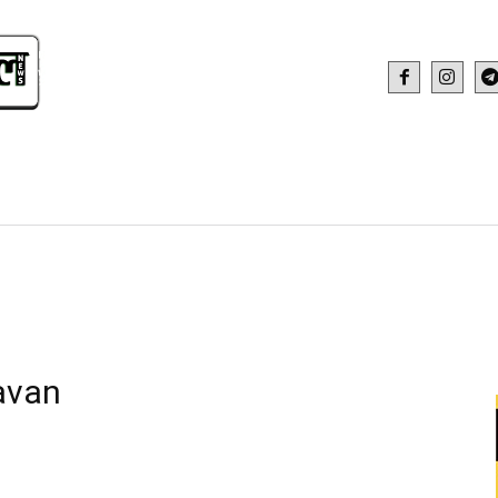
IDEO
HEALTH AND FITNESS
WEB STOR
avan