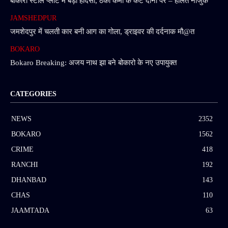
बोकारो स्टील प्लांट में बड़ा हादसा, ठेका कर्मी के कटे दोनों पैर – हालत नाजुक
JAMSHEDPUR
जमशेदपुर में चलती कार बनी आग का गोला, ड्राइवर की दर्दनाक मौ@त
BOKARO
Bokaro Breaking: अजय नाथ झा बने बोकारो के नए उपायुक्त
CATEGORIES
NEWS
2352
BOKARO
1562
CRIME
418
RANCHI
192
DHANBAD
143
CHAS
110
JAAMTADA
63