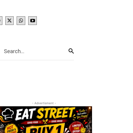
IES
More
Search...
- Advertisment -