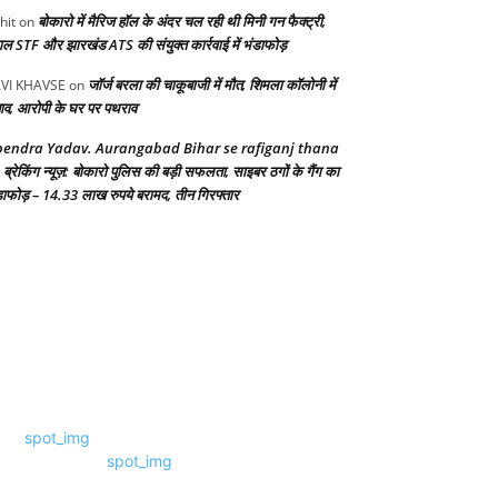
बोकारो में मैरिज हॉल के अंदर चल रही थी मिनी गन फैक्ट्री,
hit
on
गाल STF और झारखंड ATS की संयुक्त कार्रवाई में भंडाफोड़
जॉर्ज बरला की चाकूबाजी में मौत, शिमला कॉलोनी में
VI KHAVSE
on
ाव, आरोपी के घर पर पथराव
endra Yadav. Aurangabad Bihar se rafiganj thana
ब्रेकिंग न्यूज़: बोकारो पुलिस की बड़ी सफलता, साइबर ठगों के गैंग का
n
डाफोड़ – 14.33 लाख रुपये बरामद, तीन गिरफ्तार