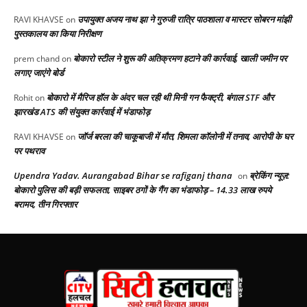
उपायुक्त अजय नाथ झा ने गुरुजी रात्रि पाठशाला व मास्टर सोबरन मांझी
RAVI KHAVSE
on
पुस्तकालय का किया निरीक्षण
बोकारो स्टील ने शुरू की अतिक्रमण हटाने की कार्रवाई, खाली जमीन पर
prem chand
on
लगाए जाएंगे बोर्ड
बोकारो में मैरिज हॉल के अंदर चल रही थी मिनी गन फैक्ट्री, बंगाल STF और
Rohit
on
झारखंड ATS की संयुक्त कार्रवाई में भंडाफोड़
जॉर्ज बरला की चाकूबाजी में मौत, शिमला कॉलोनी में तनाव, आरोपी के घर
RAVI KHAVSE
on
पर पथराव
Upendra Yadav. Aurangabad Bihar se rafiganj thana
ब्रेकिंग न्यूज़:
on
बोकारो पुलिस की बड़ी सफलता, साइबर ठगों के गैंग का भंडाफोड़ – 14.33 लाख रुपये
बरामद, तीन गिरफ्तार