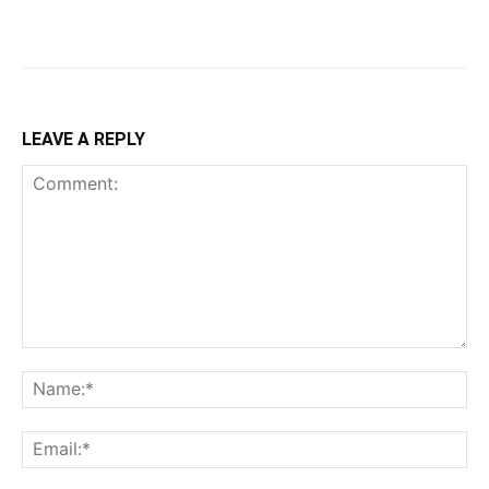
LEAVE A REPLY
Comment:
Na
Ema