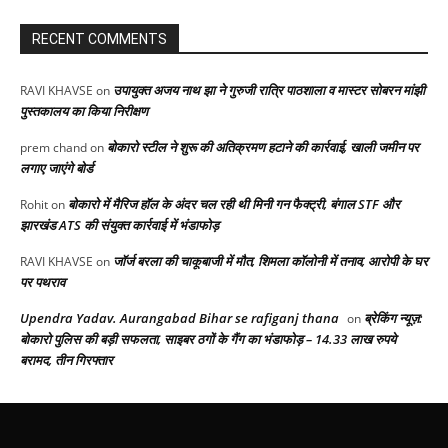
RECENT COMMENTS
उपायुक्त अजय नाथ झा ने गुरुजी रात्रि पाठशाला व मास्टर सोबरन मांझी
RAVI KHAVSE
on
पुस्तकालय का किया निरीक्षण
बोकारो स्टील ने शुरू की अतिक्रमण हटाने की कार्रवाई, खाली जमीन पर
prem chand
on
लगाए जाएंगे बोर्ड
बोकारो में मैरिज हॉल के अंदर चल रही थी मिनी गन फैक्ट्री, बंगाल STF और
Rohit
on
झारखंड ATS की संयुक्त कार्रवाई में भंडाफोड़
जॉर्ज बरला की चाकूबाजी में मौत, शिमला कॉलोनी में तनाव, आरोपी के घर
RAVI KHAVSE
on
पर पथराव
Upendra Yadav. Aurangabad Bihar se rafiganj thana
ब्रेकिंग न्यूज़:
on
बोकारो पुलिस की बड़ी सफलता, साइबर ठगों के गैंग का भंडाफोड़ – 14.33 लाख रुपये
बरामद, तीन गिरफ्तार